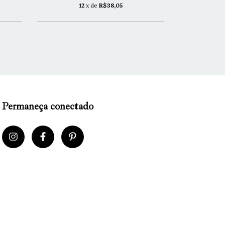
12
x de
R$38,05
1
Permaneça conectado