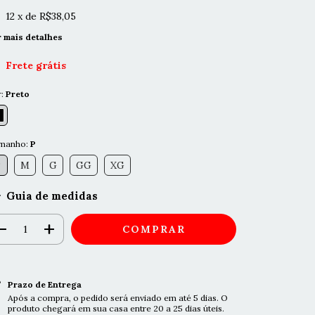
12
x de
R$38,05
r mais detalhes
Frete grátis
r:
Preto
manho:
P
P
M
G
GG
XG
Guia de medidas
Prazo de Entrega
Após a compra, o pedido será enviado em até 5 dias. O
produto chegará em sua casa entre 20 a 25 dias úteis.