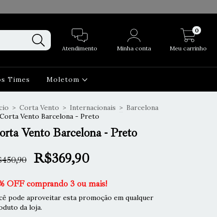
0
Atendimento
Minha conta
Meu carrinho
os Times
Moletom
cio
>
Corta Vento
>
Internacionais
>
Barcelona
Corta Vento Barcelona - Preto
orta Vento Barcelona - Preto
R$369,90
450,90
% OFF comprando 3 ou mais!
cê pode aproveitar esta promoção em qualquer
oduto da loja.