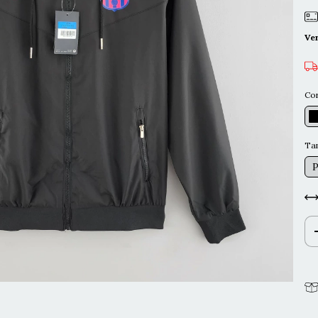
Ve
Co
Ta