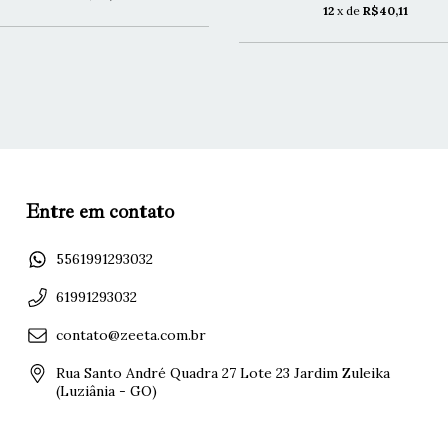
12
x de
R$40,11
Entre em contato
5561991293032
61991293032
contato@zeeta.com.br
Rua Santo André Quadra 27 Lote 23 Jardim Zuleika
(Luziânia - GO)