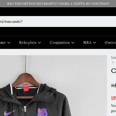
NÃO ENCONTROU SEU MANTO? CHAMA A GENTE NO WHATSAPP
Time
Seleções
Conjuntos
NBA
Outr
Iní
>
C
R$
15
Vo
pr