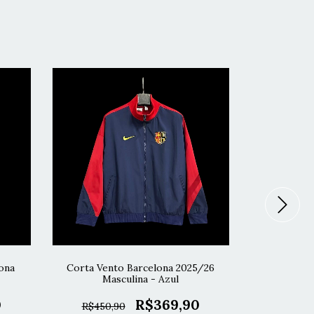
ona
Corta Vento Barcelona 2025/26
Corta Ve
Masculina - Azul
Masc
0
R$369,90
R$450,90
R$450,