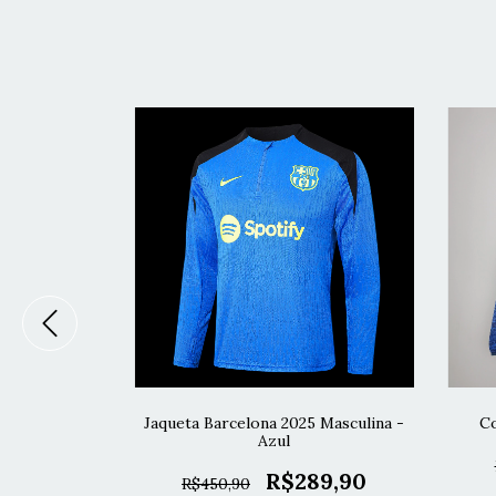
na 2025/26
Jaqueta Barcelona 2025 Masculina -
Co
reto
Azul
69,90
R$289,90
R$450,90