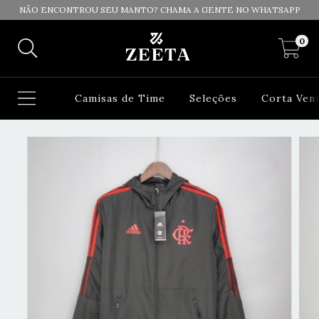
NÃO ENCONTROU SEU MANTO? CHAMA A GENTE NO WHATSAPP
0
Camisas de Time
Seleções
Corta Ven