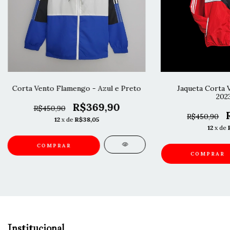
Corta Vento Flamengo - Azul e Preto
Jaqueta Corta 
202
R$369,90
R$450,90
R$450,90
12
x de
R$38,05
12
x de
COMPRAR
COMPRAR
Institucional