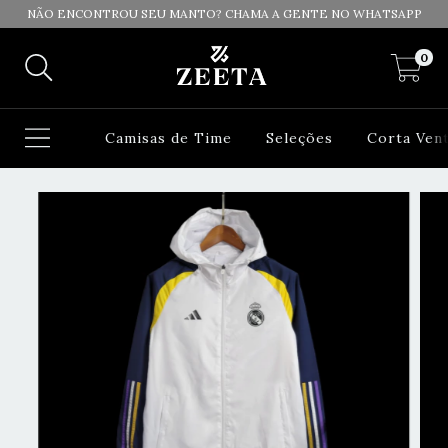
NÃO ENCONTROU SEU MANTO? CHAMA A GENTE NO WHATSAPP
0
Camisas de Time
Seleções
Corta Ven