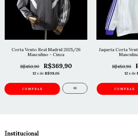
Corta Vento Real Madrid 2025/26
Jaqueta Corta Vent
Masculino - Cinza
Masculina
R$369,90
R$450,90
R$450,90
12
x de
R$38,05
12
x de
COMPRAR
COMPRAR
Institucional