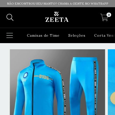
NÃO ENCONTROU SEU MANTO? CHAMA A GENTE NO WHATSAPP
0
Camisas de Time
Seleções
Corta Ven