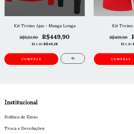
Kit Treino Ajax - Manga Longa
Kit Treino 
R$449,90
R$520,90
R$439,90
12
x de
R$46,28
12
x de
COMPRAR
COMPRAR
Institucional
Política de Envio
Troca e Devoluções