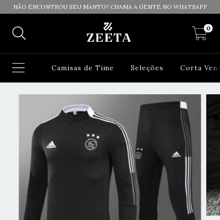
NÃO ENCONTROU SEU MANTO? CHAMA A GENTE NO WHATSAPP
0
Camisas de Time
Seleções
Corta Ven