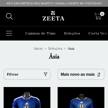
NÃO ENCONTROU SEU MANTO? CHAMA A GENTE NO WHATSAPP
0
Camisas de Time
Seleções
Corta Ven
Início
>
Seleções
>
Ásia
Ásia
Filtrar