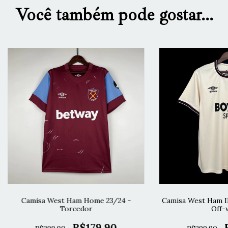
Você também pode gostar...
Camisa West Ham Home 23/24 -
Camisa West Ham I
Torcedor
Off-
R$179,90