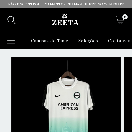
NÃO ENCONTROU SEU MANTO? CHAMA A GENTE NO WHATSAPP
0
Camisas de Time
Seleções
Corta Ven