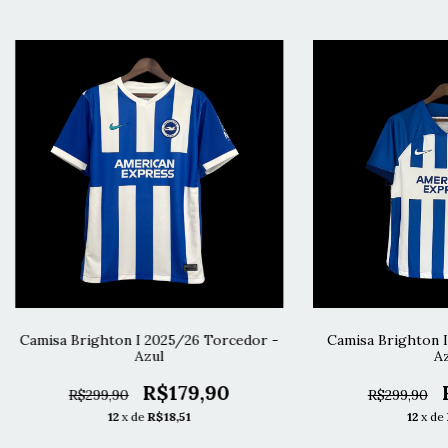
Camisa Brighton I 2025/26 Torcedor -
Camisa Brighton I
Azul
Az
R$179,90
R$299,90
R$299,90
12
x de
R$18,51
12
x de