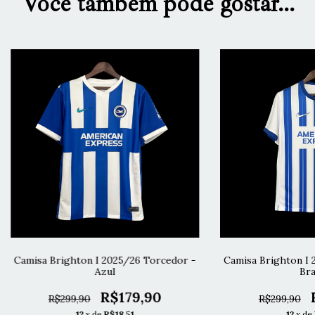
Você também pode gostar...
Camisa Brighton I 2025/26 Torcedor -
Camisa Brighton I 
Azul
Bra
R$179,90
R$299,90
R$299,90
12
x de
R$18,51
12
x de