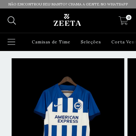
NÃO ENCONTROU SEU MANTO? CHAMA A GENTE NO WHATSAPP
0
Camisas de Time
Seleções
Corta Ven