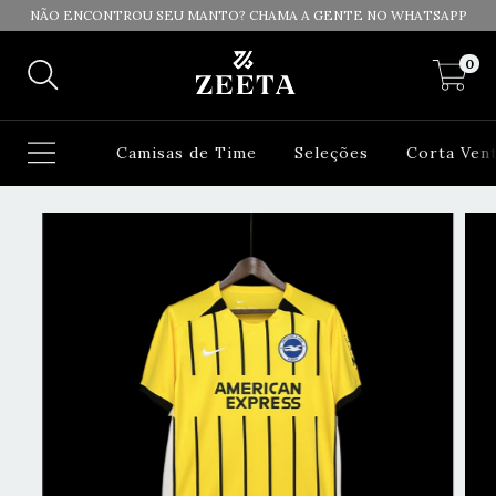
NÃO ENCONTROU SEU MANTO? CHAMA A GENTE NO WHATSAPP
0
Camisas de Time
Seleções
Corta Ven