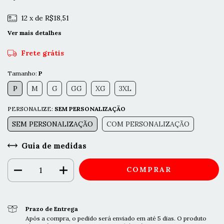
12
x de
R$18,51
Ver mais detalhes
Frete grátis
Tamanho:
P
P
M
G
GG
XG
3XL
PERSONALIZE:
SEM PERSONALIZAÇÃO
SEM PERSONALIZAÇÃO
COM PERSONALIZAÇÃO
Guia de medidas
Prazo de Entrega
Após a compra, o pedido será enviado em até 5 dias. O produto