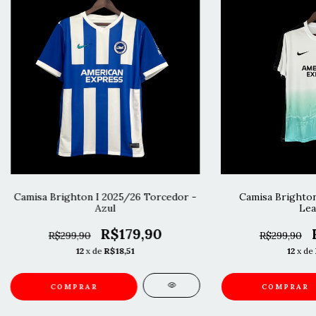
Camisa Brighton I 2025/26 Torcedor -
Camisa Brighton
Azul
Lea
R$179,90
R$299,90
R$299,90
12
x de
R$18,51
12
x de
COMPRAR
COMPRAR